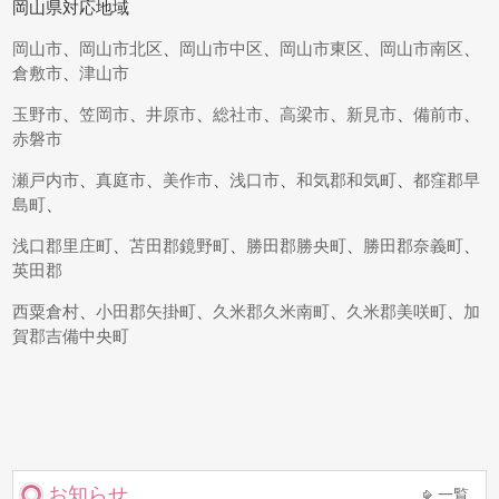
岡山県対応地域
岡山市
、
岡山市北区
、
岡山市中区
、
岡山市東区
、
岡山市南区
、
倉敷市
、
津山市
玉野市
、
笠岡市
、
井原市
、
総社市
、
高梁市
、
新見市
、
備前市
、
赤磐市
瀬戸内市
、
真庭市
、
美作市
、
浅口市
、
和気郡和気町
、
都窪郡早
島町
、
浅口郡里庄町
、
苫田郡鏡野町
、
勝田郡勝央町
、
勝田郡奈義町
、
英田郡
西粟倉村
、
小田郡矢掛町
、
久米郡久米南町
、
久米郡美咲町
、
加
賀郡吉備中央町
お知らせ
一覧