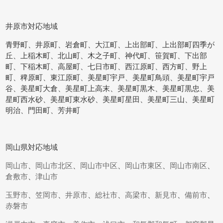
井原市対応地域
青野町、井原町、岩倉町、大江町、上出部町、上出部町四季が
丘、上稲木町、北山町、木之子町、神代町、笹賀町、下出部
町、下稲木町、高屋町、七日市町、西江原町、西方町、野上
町、稗原町、東江原町、美星町宇戸、美星町鳥頭、美星町宇戸
谷、美星町大倉、美星町上高末、美星町黒木、美星町黒忠、美
星町西水砂、美星町東水砂、美星町星田、美星町三山、美星町
明治、門田町、芳井町
岡山県対応地域
岡山市
、
岡山市北区
、
岡山市中区
、
岡山市東区
、
岡山市南区
、
倉敷市
、
津山市
玉野市
、
笠岡市
、
井原市
、
総社市
、
高梁市
、
新見市
、
備前市
、
赤磐市