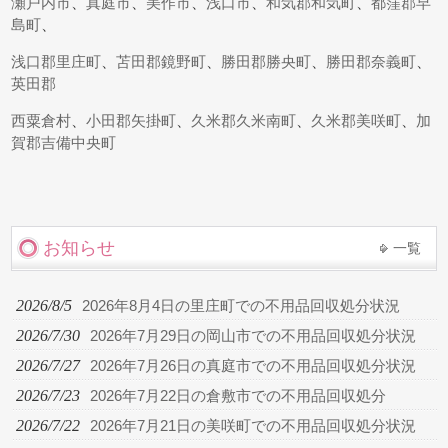
瀬戸内市
、
真庭市
、
美作市
、
浅口市
、
和気郡和気町
、
都窪郡早
島町
、
浅口郡里庄町
、
苫田郡鏡野町
、
勝田郡勝央町
、
勝田郡奈義町
、
英田郡
西粟倉村
、
小田郡矢掛町
、
久米郡久米南町
、
久米郡美咲町
、
加
賀郡吉備中央町
お知らせ
一覧
2026/8/5
2026年8月4日の里庄町での不用品回収処分状況
2026/7/30
2026年7月29日の岡山市での不用品回収処分状況
2026/7/27
2026年7月26日の真庭市での不用品回収処分状況
2026/7/23
2026年7月22日の倉敷市での不用品回収処分
2026/7/22
2026年7月21日の美咲町での不用品回収処分状況