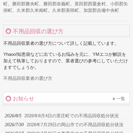
町
、
勝田郡勝央町
、
勝田郡奈義町
、
英田郡西粟倉村
、
小田郡矢
掛町
、
久米郡久米南町
、
久米郡美咲町
、
加賀郡吉備中央町
不用品回収の選び方
不用品回収業者の選び方について詳しく記載しています。
Yhaoo!知恵袋などに出ているお悩みを元に、YMエコが解説を
加えて執筆しておりますので、業者選びの参考にしていただけ
ますでしょうか。
不用品回収業者の選び方
お知らせ
一覧
2026/8/5
2026年8月4日の里庄町での不用品回収処分状況
2026/7/30
2026年7月29日の岡山市での不用品回収処分状況