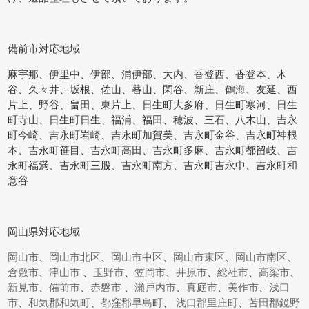
備前市対応地域
麻宇那、伊里中、伊部、浦伊部、大内、香登西、香登本、木
谷、久々井、坂根、佐山、蕃山、閑谷、新庄、鶴海、友延、西
片上、野谷、畠田、東片上、日生町大多府、日生町寒河、日生
町寺山、日生町日生、福浦、福田、穂波、三石、八木山、吉永
町今崎、吉永町岩崎、吉永町加賀美、吉永町金谷、吉永町神根
本、吉永町笹目、吉永町高田、吉永町多麻、吉永町都留岐、吉
永町福満、吉永町三股、吉永町南方、吉永町吉永中、吉永町和
意谷
岡山県対応地域
岡山市
、
岡山市北区
、
岡山市中区
、
岡山市東区
、
岡山市南区
、
倉敷市
、
津山市
、
玉野市
、
笠岡市
、
井原市
、
総社市
、
高梁市
、
新見市
、
備前市
、
赤磐市
、
瀬戸内市
、
真庭市
、
美作市
、
浅口
市
、
和気郡和気町
、
都窪郡早島町
、
浅口郡里庄町
、
苫田郡鏡野