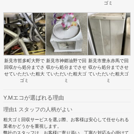
ゴミ
新見市哲多町大野で
新見市神郷油野で回
新見市豊永赤馬で回
回収から処分までさ
収から処分までさせ
収から処分までさせ
せていただいた粗大
ていただいた粗大ゴ
ていただいた粗大ゴ
ゴミ
ミ
ミ
Y.Mエコが選ばれる理由
理由1 スタッフの人柄がよい
粗大ゴミ回収サービスを選ぶ際、お客様は安心して任せられる
業者かどうかを重視します。
弊社のスタッフは、お客様に寄り添い、丁寧な対応を心掛けて