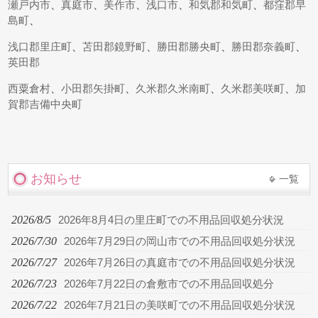
瀬戸内市
、
真庭市
、
美作市
、
浅口市
、
和気郡和気町
、
都窪郡早
島町
、
浅口郡里庄町
、
苫田郡鏡野町
、
勝田郡勝央町
、
勝田郡奈義町
、
英田郡
西粟倉村
、
小田郡矢掛町
、
久米郡久米南町
、
久米郡美咲町
、
加
賀郡吉備中央町
お知らせ
一覧
2026/8/5
2026年8月4日の里庄町での不用品回収処分状況
2026/7/30
2026年7月29日の岡山市での不用品回収処分状況
2026/7/27
2026年7月26日の真庭市での不用品回収処分状況
2026/7/23
2026年7月22日の倉敷市での不用品回収処分
2026/7/22
2026年7月21日の美咲町での不用品回収処分状況