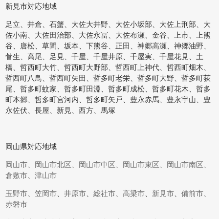
新見市対応地域
足立、井倉、石蟹、大佐大井野、大佐小坂部、大佐上刑部、大
佐小南、大佐田治部、大佐永冨、大佐布瀬、金谷、上市、上熊
谷、唐松、草間、坂本、下熊谷、正田、神郷高瀬、神郷油野、
菅生、高尾、足見、千屋、千屋井原、千屋実、千屋花見、土
橋、哲西町大竹、哲西町大野部、哲西町上神代、哲西町畑木、
哲西町八鳥、哲西町矢田、哲多町老栄、哲多町大野、哲多町荻
尾、哲多町蚊家、哲多町田淵、哲多町成松、哲多町花木、哲多
町本郷、哲多町宮河内、哲多町矢戸、豊永赤馬、豊永宇山、豊
永佐伏、長屋、新見、西方、馬塚
岡山県対応地域
岡山市
、
岡山市北区
、
岡山市中区
、
岡山市東区
、
岡山市南区
、
倉敷市
、
津山市
玉野市
、
笠岡市
、
井原市
、
総社市
、
高梁市
、
新見市
、
備前市
、
赤磐市