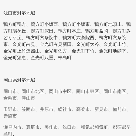
浅口市対応地域
鴨方町鴨方、鴨方町小坂西、鴨方町小坂東、鴨方町地頭上、鴨
方町鳩ケ丘、鴨方町深田、鴨方町本庄、鴨方町益岡、鴨方町み
どりケ丘、鴨方町六条院中、鴨方町六条院西、鴨方町六条院
東、金光町占見、金光町占見新田、金光町大谷、金光町上竹、
金光町上竹遥照山、金光町佐方、金光町下竹、金光町地頭下、
金光町須恵、金光町八重、寄島町
岡山県対応地域
岡山市
、
岡山市北区
、
岡山市中区
、
岡山市東区
、
岡山市南区
、
倉敷市
、
津山市
玉野市
、
笠岡市
、
井原市
、
総社市
、
高梁市
、
新見市
、
備前市
、
赤磐市
瀬戸内市
、
真庭市
、
美作市
、
浅口市
、
和気郡和気町
、
都窪郡早
島町
、