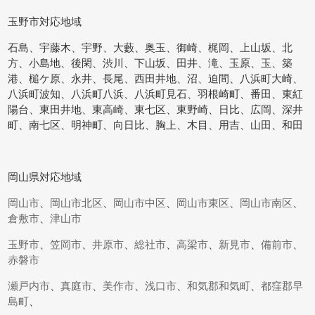
玉野市対応地域
石島、宇藤木、宇野、大藪、奥玉、御崎、梶岡、上山坂、北
方、小島地、後閑、渋川、下山坂、田井、滝、玉原、玉、築
港、槌ケ原、永井、長尾、西田井地、沼、迫間、八浜町大崎、
八浜町波知、八浜町八浜、八浜町見石、羽根崎町、番田、東紅
陽台、東田井地、東高崎、東七区、東野崎、日比、広岡、深井
町、南七区、明神町、向日比、胸上、木目、用吉、山田、和田
岡山県対応地域
岡山市
、
岡山市北区
、
岡山市中区
、
岡山市東区
、
岡山市南区
、
倉敷市
、
津山市
玉野市
、
笠岡市
、
井原市
、
総社市
、
高梁市
、
新見市
、
備前市
、
赤磐市
瀬戸内市
、
真庭市
、
美作市
、
浅口市
、
和気郡和気町
、
都窪郡早
島町
、