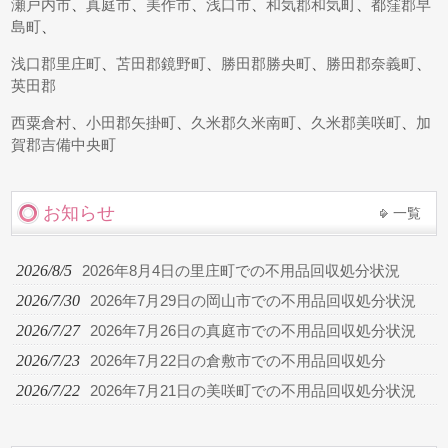
瀬戸内市
、
真庭市
、
美作市
、
浅口市
、
和気郡和気町
、
都窪郡早
島町
、
浅口郡里庄町
、
苫田郡鏡野町
、
勝田郡勝央町
、
勝田郡奈義町
、
英田郡
西粟倉村
、
小田郡矢掛町
、
久米郡久米南町
、
久米郡美咲町
、
加
賀郡吉備中央町
お知らせ
一覧
2026/8/5
2026年8月4日の里庄町での不用品回収処分状況
2026/7/30
2026年7月29日の岡山市での不用品回収処分状況
2026/7/27
2026年7月26日の真庭市での不用品回収処分状況
2026/7/23
2026年7月22日の倉敷市での不用品回収処分
2026/7/22
2026年7月21日の美咲町での不用品回収処分状況