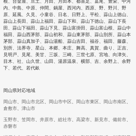
根、台金屋、旦土、月田、月田本、都喜足、冨尾、豊栄、中河
内、中島、中原、仲間、鍋屋、西河内、西原、野、野川、野
原、延風、久見、小童谷、日名、日野上、平松、蒜山上徳山、
蒜山上長田、蒜山上福田、蒜山下和、蒜山下徳山、蒜山下長
田、蒜山下福田、蒜山下見、蒜山富掛田、蒜山富山根、蒜山中
福田、蒜山西茅部、蒜山初和、蒜山東茅部、蒜山別所、蒜山本
茅部、蒜山真加子、蒜山湯船、蒜山吉田、福谷、福田、藤森、
別所、法界寺、星山、本郷、本庄、舞高、真賀、曲り、正吉、
見明戸、見尾、美甘、三坂、三崎、三世七原、宮地、向津矢、
目木、社、山久世、山田、湯原温泉、横部、吉、余野上、余野
下、若代、若代畝
岡山県対応地域
岡山市
、
岡山市北区
、
岡山市中区
、
岡山市東区
、
岡山市南区
、
倉敷市
、
津山市
玉野市
、
笠岡市
、
井原市
、
総社市
、
高梁市
、
新見市
、
備前市
、
赤磐市