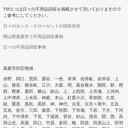
YMエコは日々の不用品回収を掲載させて頂いておりますので
ご参考にしてください。
日々のタンス・クローゼットの回収状況
岡山県真庭市で不用品回収事例
日々の不用品回収事例
真庭市対応地域
赤野、阿口、荒田、粟谷、一色、禾津、岩井畝、岩井谷、上
山、後谷、後谷畝、江川、大庭、岡、落合垂水、開田、影、樫
西、樫東、鹿田、勝山、鉄山、上、上呰部、上市瀬、上河内、
上中津井、上水田、神庭、木山、釘貫小川、草加部、久世、
組、栗原、黒杭、黒田、神、神代、古見、古呂々尾中、五反、
五名、佐引、三田、柴原、下呰部、下市瀬、下岩、下方、下河
内、下中津井、下見、下湯原、菅谷、杉山、清谷、関、惣、高
田山北、高屋、田口、竹原、多田、種、田原、田原山上、田羽