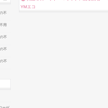
YMエコ
での不
の不用
での不
での不
での不
ローゼ