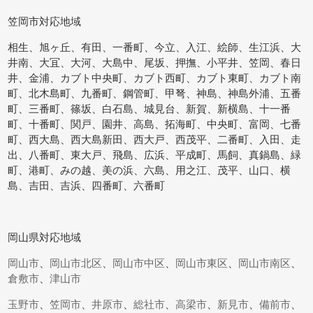
笠岡市対応地域
相生、旭ヶ丘、有田、一番町、今立、入江、絵師、生江浜、大
井南、大冝、大河、大島中、尾坂、押撫、小平井、笠岡、春日
井、金浦、カブト中央町、カブト西町、カブト東町、カブト南
町、北木島町、九番町、鋼管町、甲弩、神島、神島外浦、五番
町、三番町、篠坂、白石島、城見台、新賀、新横島、十一番
町、十番町、関戸、園井、高島、拓海町、中央町、富岡、七番
町、西大島、西大島新田、西大戸、西茂平、二番町、入田、走
出、八番町、東大戸、飛島、広浜、平成町、馬飼、真鍋島、緑
町、港町、みの越、美の浜、六島、用之江、茂平、山口、横
島、吉田、吉浜、四番町、六番町
岡山県対応地域
岡山市
、
岡山市北区
、
岡山市中区
、
岡山市東区
、
岡山市南区
、
倉敷市
、
津山市
玉野市
、
笠岡市
、
井原市
、
総社市
、
高梁市
、
新見市
、
備前市
、