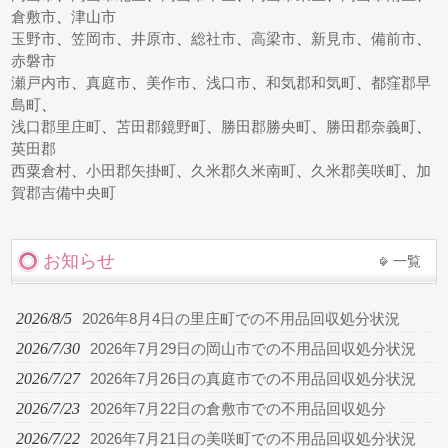
倉敷市
、
津山市
玉野市
、
笠岡市
、
井原市
、
総社市
、
高梁市
、
新見市
、
備前市
、
赤磐市
瀬戸内市
、
真庭市
、
美作市
、
浅口市
、
和気郡和気町
、
都窪郡早
島町
、
浅口郡里庄町
、
苫田郡鏡野町
、
勝田郡勝央町
、
勝田郡奈義町
、
英田郡
西粟倉村
、
小田郡矢掛町
、
久米郡久米南町
、
久米郡美咲町
、
加
賀郡吉備中央町
お知らせ
一覧
2026/8/5
2026年8月4日の里庄町での不用品回収処分状況
2026/7/30
2026年7月29日の岡山市での不用品回収処分状況
2026/7/27
2026年7月26日の真庭市での不用品回収処分状況
2026/7/23
2026年7月22日の倉敷市での不用品回収処分
2026/7/22
2026年7月21日の美咲町での不用品回収処分状況