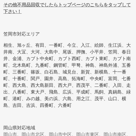
その他不用品回収でしたらトップページのこちらをタップして
下さい！
笠岡市対応エリア
相生、旭ヶ丘、有田、一番町、今立、入江、絵師、生江浜、大
井南、大冝、大河、大島中、尾坂、押撫、小平井、笠岡、春日
井、金浦、カブト中央町、カブト西町、カブト東町、カブト南
町、北木島町、九番町、鋼管町、甲弩、神島、神島外浦、五番
町、三番町、篠坂、白石島、城見台、新賀、新横島、十一番
町、十番町、関戸、園井、高島、拓海町、中央町、富岡、七番
町、西大島、西大島新田、西大戸、西茂平、二番町、入田、走
出、八番町、東大戸、飛島、広浜、平成町、馬飼、真鍋島、緑
町、港町、みの越、美の浜、六島、用之江、茂平、山口、横
島、吉田、吉浜、四番町、六番町
岡山県対応地域
岡山市
、
岡山市北区
、
岡山市中区
、
岡山市東区
、
岡山市南区
、