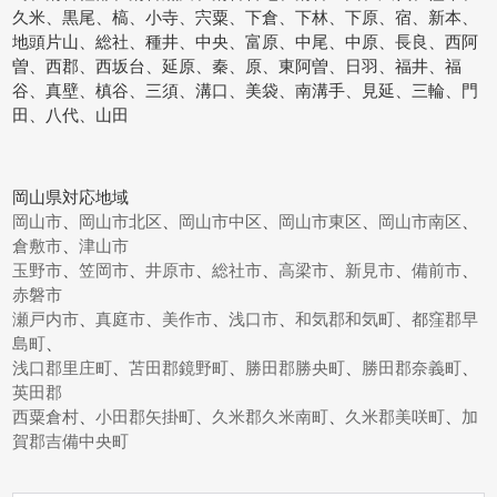
久米、黒尾、槁、小寺、宍粟、下倉、下林、下原、宿、新本、
地頭片山、総社、種井、中央、富原、中尾、中原、長良、西阿
曽、西郡、西坂台、延原、秦、原、東阿曽、日羽、福井、福
谷、真壁、槙谷、三須、溝口、美袋、南溝手、見延、三輪、門
田、八代、山田
岡山県対応地域
岡山市
、
岡山市北区
、
岡山市中区
、
岡山市東区
、
岡山市南区
、
倉敷市
、
津山市
玉野市
、
笠岡市
、
井原市
、
総社市
、
高梁市
、
新見市
、
備前市
、
赤磐市
瀬戸内市
、
真庭市
、
美作市
、
浅口市
、
和気郡和気町
、
都窪郡早
島町
、
浅口郡里庄町
、
苫田郡鏡野町
、
勝田郡勝央町
、
勝田郡奈義町
、
英田郡
西粟倉村
、
小田郡矢掛町
、
久米郡久米南町
、
久米郡美咲町
、
加
賀郡吉備中央町