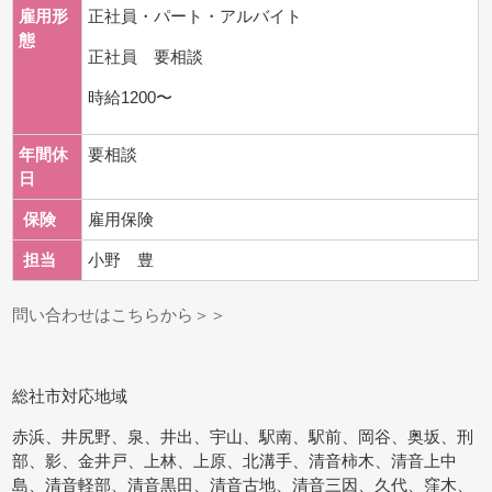
雇用形
正社員・パート・アルバイト
態
正社員 要相談
時給1200〜
年間休
要相談
日
保険
雇用保険
担当
小野 豊
問い合わせはこちらから＞＞
総社市対応地域
赤浜、井尻野、泉、井出、宇山、駅南、駅前、岡谷、奥坂、刑
部、影、金井戸、上林、上原、北溝手、清音柿木、清音上中
島、清音軽部、清音黒田、清音古地、清音三因、久代、窪木、