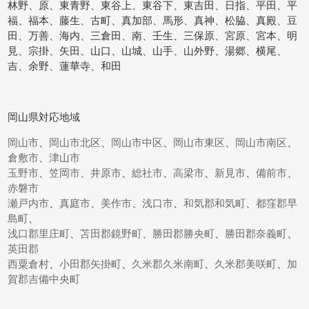
林野、原、東青野、東谷上、東谷下、東吉田、日指、平田、平
福、福本、藤生、古町、真加部、馬形、真神、松脇、真殿、豆
田、万善、海内、三倉田、南、壬生、三保原、宮原、宮本、明
見、宗掛、矢田、山口、山城、山手、山外野、湯郷、横尾、
吉、余野、蓮華寺、和田
岡山県対応地域
岡山市
、
岡山市北区
、
岡山市中区
、
岡山市東区
、
岡山市南区
、
倉敷市
、
津山市
玉野市
、
笠岡市
、
井原市
、
総社市
、
高梁市
、
新見市
、
備前市
、
赤磐市
瀬戸内市
、
真庭市
、
美作市
、
浅口市
、
和気郡和気町
、
都窪郡早
島町
、
浅口郡里庄町
、
苫田郡鏡野町
、
勝田郡勝央町
、
勝田郡奈義町
、
英田郡
西粟倉村
、
小田郡矢掛町
、
久米郡久米南町
、
久米郡美咲町
、
加
賀郡吉備中央町