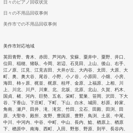
日々のピアノ回収状況
日々の不用品回収事例
美作市での不用品回収事例
美作市対応地域
英田青野、青木、赤田、芦河内、安蘇、粟井中、粟野、井口、
位田、稲穂、猪臥、今岡、岩辺、石見田、上山、後山、右手、
江ノ原、江見、江見吉田、大井が丘、大内谷、太田、大原、大
町、奥、奥大谷、尾谷、小野、小ノ谷、小原田、小畑、小房、
海田、柿ヶ原、梶並、梶原、桂坪、金原、上福原、上相、川
上、川北、川戸、川東、北、北坂、北原、北山、久賀、朽木、
国貞、楮、河内、巨勢、五名、栄町、鷲巣、笹岡、沢田、下大
谷、下香山、下庄町、下町、下山、白水、城田、杉原、鈴家、
角南、瀬戸、田井、滝、滝宮、竹田、立石、田殿、田渕、田
原、大聖寺、殿所、友野、豊国原、豊野、鳥渕、土居、中尾、
中川、中河内、中谷、中町、中山、長内、鯰、楢原上、楢原
下、楢原中、南海、西町、入田、野形、野原、則平、長谷内、