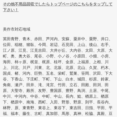
その他不用品回収でしたらトップページのこちらをタップして
下さい！
美作市対応地域
英田青野、青木、赤田、芦河内、安蘇、粟井中、粟野、井口、
位田、稲穂、猪臥、今岡、岩辺、石見田、上山、後山、右手、
江ノ原、江見、江見吉田、大井が丘、大内谷、太田、大原、大
町、奥、奥大谷、尾谷、小野、小ノ谷、小原田、小畑、小房、
海田、柿ヶ原、梶並、梶原、桂坪、金原、上福原、上相、川
上、川北、川戸、川東、北、北坂、北原、北山、久賀、朽木、
国貞、楮、河内、巨勢、五名、栄町、鷲巣、笹岡、沢田、下大
谷、下香山、下庄町、下町、下山、白水、城田、杉原、鈴家、
角南、瀬戸、田井、滝、滝宮、竹田、立石、田殿、田渕、田
原、大聖寺、殿所、友野、豊国原、豊野、鳥渕、土居、中尾、
中川、中河内、中谷、中町、中山、長内、鯰、楢原上、楢原
下、楢原中、南海、西町、入田、野形、野原、則平、長谷内、
林野、原、東青野、東谷上、東谷下、東吉田、日指、平田、平
福、福本、藤生、古町、真加部、馬形、真神、松脇、真殿、豆