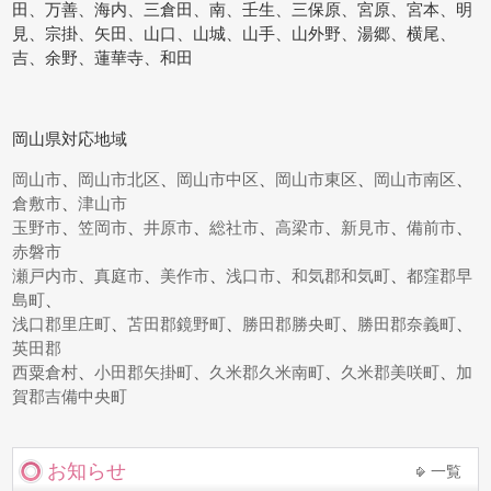
田、万善、海内、三倉田、南、壬生、三保原、宮原、宮本、明
見、宗掛、矢田、山口、山城、山手、山外野、湯郷、横尾、
吉、余野、蓮華寺、和田
岡山県対応地域
岡山市
、
岡山市北区
、
岡山市中区
、
岡山市東区
、
岡山市南区
、
倉敷市
、
津山市
玉野市
、
笠岡市
、
井原市
、
総社市
、
高梁市
、
新見市
、
備前市
、
赤磐市
瀬戸内市
、
真庭市
、
美作市
、
浅口市
、
和気郡和気町
、
都窪郡早
島町
、
浅口郡里庄町
、
苫田郡鏡野町
、
勝田郡勝央町
、
勝田郡奈義町
、
英田郡
西粟倉村
、
小田郡矢掛町
、
久米郡久米南町
、
久米郡美咲町
、
加
賀郡吉備中央町
お知らせ
一覧