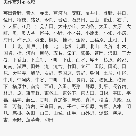
美作市対応地域
英田青野、青木、赤田、芦河内、安蘇、粟井中、粟野、井口、
位田、稲穂、猪臥、今岡、岩辺、石見田、上山、後山、右手、
江ノ原、江見、江見吉田、大井が丘、大内谷、太田、大原、大
町、奥、奥大谷、尾谷、小野、小ノ谷、小原田、小畑、小房、
海田、柿ヶ原、梶並、梶原、桂坪、金原、上福原、上相、川
上、川北、川戸、川東、北、北坂、北原、北山、久賀、朽木、
国貞、楮、河内、巨勢、五名、栄町、鷲巣、笹岡、沢田、下大
谷、下香山、下庄町、下町、下山、白水、城田、杉原、鈴家、
角南、瀬戸、田井、滝、滝宮、竹田、立石、田殿、田渕、田
原、大聖寺、殿所、友野、豊国原、豊野、鳥渕、土居、中尾、
中川、中河内、中谷、中町、中山、長内、鯰、楢原上、楢原
下、楢原中、南海、西町、入田、野形、野原、則平、長谷内、
林野、原、東青野、東谷上、東谷下、東吉田、日指、平田、平
福、福本、藤生、古町、真加部、馬形、真神、松脇、真殿、豆
田、万善、海内、三倉田、南、壬生、三保原、宮原、宮本、明
見、宗掛、矢田、山口、山城、山手、山外野、湯郷、横尾、
吉、余野、蓮華寺、和田