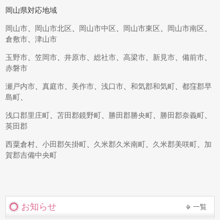
岡山県対応地域
岡山市
、
岡山市北区
、
岡山市中区
、
岡山市東区
、
岡山市南区
、
倉敷市
、
津山市
玉野市
、
笠岡市
、
井原市
、
総社市
、
高梁市
、
新見市
、
備前市
、
赤磐市
瀬戸内市
、
真庭市
、
美作市
、
浅口市
、
和気郡和気町
、
都窪郡早
島町
、
浅口郡里庄町
、
苫田郡鏡野町
、
勝田郡勝央町
、
勝田郡奈義町
、
英田郡
西粟倉村
、
小田郡矢掛町
、
久米郡久米南町
、
久米郡美咲町
、
加
賀郡吉備中央町
お知らせ
一覧