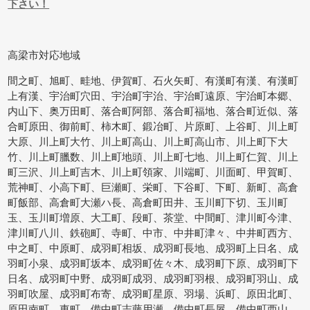
下さい！
高梁市対応地域
間之町、旭町、畦地、伊賀町、石火矢町、有漢町有漢、有漢町
上有漢、宇治町穴田、宇治町宇治、宇治町遠原、宇治町本郷、
内山下、奥万田町、落合町阿部、落合町福地、落合町近似、落
合町原田、御前町、柿木町、鍛冶町、片原町、上谷町、川上町
大原、川上町大竹、川上町高山、川上町高山市、川上町下大
竹、川上町臘数、川上町地頭、川上町七地、川上町仁賀、川上
町三沢、川上町吉木、川上町領家、川端町、川面町、甲賀町、
荒神町、小高下町、巨瀬町、栄町、下谷町、下町、新町、高倉
町飯部、高倉町大瀬ハ長、高倉町田井、玉川町下切、玉川町
玉、玉川町増原、大工町、段町、茶堂、中間町、津川町今津、
津川町八川、鉄砲町、寺町、中市、中井町津々、中井町西方、
中之町、中原町、成羽町相坂、成羽町長地、成羽町上日名、成
羽町小泉、成羽町坂本、成羽町佐々木、成羽町下原、成羽町下
日名、成羽町中野、成羽町成羽、成羽町羽根、成羽町羽山、成
羽町吹屋、成羽町布寄、成羽町星原、羽場、浜町、原田北町、
原田南町、東町、備中町志藤用瀬、備中町長屋、備中町西山、