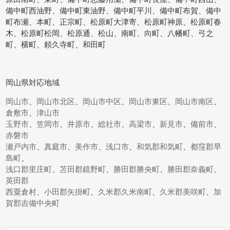
備中町西油野、備中町東油野、備中町平川、備中町布賀、備中
町布瀬、本町、正宗町、松原町大津寄、松原町神原、松原町春
木、松原町松岡、松原通、松山、南町、向町、八幡町、弓之
町、横町、頼久寺町、和田町
岡山県対応地域
岡山市
、
岡山市北区
、
岡山市中区
、
岡山市東区
、
岡山市南区
、
倉敷市
、
津山市
玉野市
、
笠岡市
、
井原市
、
総社市
、
高梁市
、
新見市
、
備前市
、
赤磐市
瀬戸内市
、
真庭市
、
美作市
、
浅口市
、
和気郡和気町
、
都窪郡早
島町
、
浅口郡里庄町
、
苫田郡鏡野町
、
勝田郡勝央町
、
勝田郡奈義町
、
英田郡
西粟倉村
、
小田郡矢掛町
、
久米郡久米南町
、
久米郡美咲町
、
加
賀郡吉備中央町