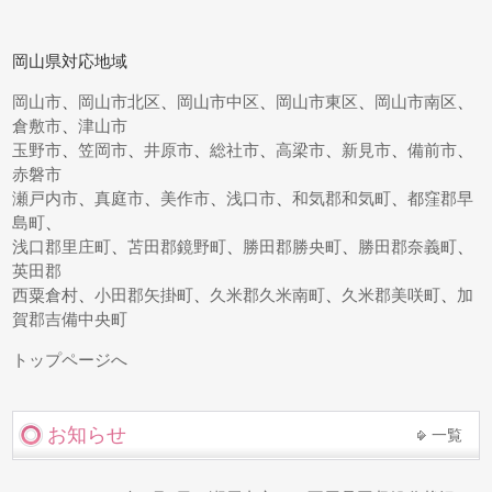
岡山県対応地域
岡山市
、
岡山市北区
、
岡山市中区
、
岡山市東区
、
岡山市南区
、
倉敷市
、
津山市
玉野市
、
笠岡市
、
井原市
、
総社市
、
高梁市
、
新見市
、
備前市
、
赤磐市
瀬戸内市
、
真庭市
、
美作市
、
浅口市
、
和気郡和気町
、
都窪郡早
島町
、
浅口郡里庄町
、
苫田郡鏡野町
、
勝田郡勝央町
、
勝田郡奈義町
、
英田郡
西粟倉村
、
小田郡矢掛町
、
久米郡久米南町
、
久米郡美咲町
、
加
賀郡吉備中央町
トップページへ
お知らせ
一覧