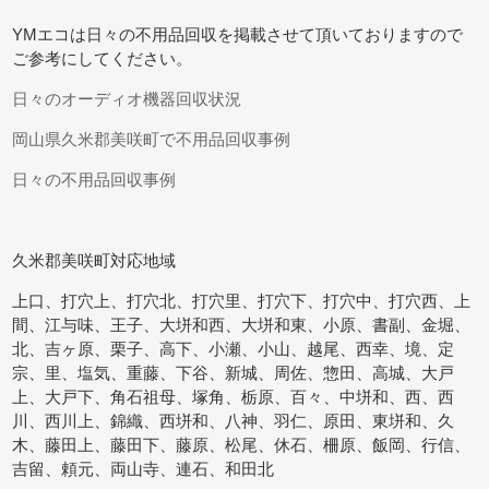
YMエコは日々の不用品回収を掲載させて頂いておりますので
ご参考にしてください。
日々のオーディオ機器回収状況
岡山県久米郡美咲町で不用品回収事例
日々の不用品回収事例
久米郡美咲町対応地域
上口、打穴上、打穴北、打穴里、打穴下、打穴中、打穴西、上
間、江与味、王子、大垪和西、大垪和東、小原、書副、金堀、
北、吉ヶ原、栗子、高下、小瀬、小山、越尾、西幸、境、定
宗、里、塩気、重藤、下谷、新城、周佐、惣田、高城、大戸
上、大戸下、角石祖母、塚角、栃原、百々、中垪和、西、西
川、西川上、錦織、西垪和、八神、羽仁、原田、東垪和、久
木、藤田上、藤田下、藤原、松尾、休石、柵原、飯岡、行信、
吉留、頼元、両山寺、連石、和田北