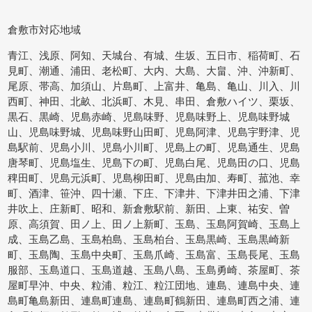
倉敷市対応地域
青江、浅原、阿知、天城台、有城、生坂、五日市、稲荷町、石
見町、潮通、浦田、老松町、大内、大島、大畠、沖、沖新町、
尾原、帯高、加須山、片島町、上富井、亀島、亀山、川入、川
西町、神田、北畝、北浜町、木見、串田、倉敷ハイツ、栗坂、
黒石、黒崎、児島赤崎、児島味野、児島味野上、児島味野城
山、児島味野城、児島味野山田町、児島阿津、児島宇野津、児
島駅前、児島小川、児島小川町、児島上の町、児島通生、児島
唐琴町、児島塩生、児島下の町、児島白尾、児島田の口、児島
稗田町、児島元浜町、児島柳田町、児島由加、寿町、菰池、幸
町、酒津、笹沖、四十瀬、下庄、下津井、下津井田之浦、下津
井吹上、庄新町、昭和、新倉敷駅前、新田、上東、祐安、曽
原、高須賀、田ノ上、田ノ上新町、玉島、玉島阿賀崎、玉島上
成、玉島乙島、玉島柏島、玉島柏台、玉島黒崎、玉島黒崎新
町、玉島陶、玉島中央町、玉島爪崎、玉島富、玉島長尾、玉島
服部、玉島道口、玉島道越、玉島八島、玉島勇崎、茶屋町、茶
屋町早沖、中央、粒浦、粒江、粒江団地、連島、連島中央、連
島町亀島新田、連島町連島、連島町鶴新田、連島町西之浦、連