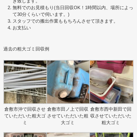
き致します。
無料でのお見積もり(当日回収OK！1時間以内、場所によっ
て30分くらいで伺います。)
スタッフでの搬出作業ももちろんさせて頂きます。
お支払い
過去の粗大ゴミ回収例
倉敷市沖で回収させ
倉敷市田ノ上で回収
倉敷市西中新田で回
ていただいた粗大ゴ
させていただいた粗
収させていただいた
ミ
大ゴミ
粗大ゴミ