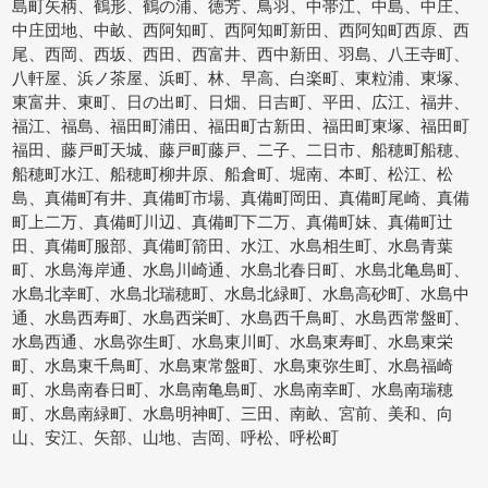
島町矢柄、鶴形、鶴の浦、徳芳、鳥羽、中帯江、中島、中庄、
中庄団地、中畝、西阿知町、西阿知町新田、西阿知町西原、西
尾、西岡、西坂、西田、西富井、西中新田、羽島、八王寺町、
八軒屋、浜ノ茶屋、浜町、林、早高、白楽町、東粒浦、東塚、
東富井、東町、日の出町、日畑、日吉町、平田、広江、福井、
福江、福島、福田町浦田、福田町古新田、福田町東塚、福田町
福田、藤戸町天城、藤戸町藤戸、二子、二日市、船穂町船穂、
船穂町水江、船穂町柳井原、船倉町、堀南、本町、松江、松
島、真備町有井、真備町市場、真備町岡田、真備町尾崎、真備
町上二万、真備町川辺、真備町下二万、真備町妹、真備町辻
田、真備町服部、真備町箭田、水江、水島相生町、水島青葉
町、水島海岸通、水島川崎通、水島北春日町、水島北亀島町、
水島北幸町、水島北瑞穂町、水島北緑町、水島高砂町、水島中
通、水島西寿町、水島西栄町、水島西千鳥町、水島西常盤町、
水島西通、水島弥生町、水島東川町、水島東寿町、水島東栄
町、水島東千鳥町、水島東常盤町、水島東弥生町、水島福崎
町、水島南春日町、水島南亀島町、水島南幸町、水島南瑞穂
町、水島南緑町、水島明神町、三田、南畝、宮前、美和、向
山、安江、矢部、山地、吉岡、呼松、呼松町