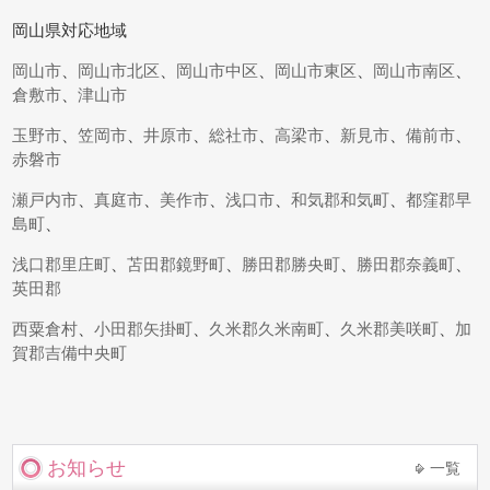
岡山県対応地域
岡山市
、
岡山市北区
、
岡山市中区
、
岡山市東区
、
岡山市南区
、
倉敷市
、
津山市
玉野市
、
笠岡市
、
井原市
、
総社市
、
高梁市
、
新見市
、
備前市
、
赤磐市
瀬戸内市
、
真庭市
、
美作市
、
浅口市
、
和気郡和気町
、
都窪郡早
島町
、
浅口郡里庄町
、
苫田郡鏡野町
、
勝田郡勝央町
、
勝田郡奈義町
、
英田郡
西粟倉村
、
小田郡矢掛町
、
久米郡久米南町
、
久米郡美咲町
、
加
賀郡吉備中央町
お知らせ
一覧