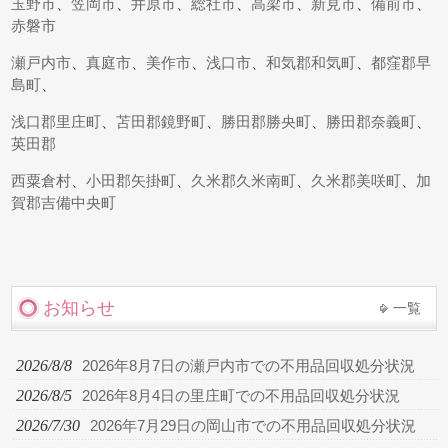
玉野市
、
笠岡市
、
井原市
、
総社市
、
高梁市
、
新見市
、
備前市
、
赤磐市
瀬戸内市
、
真庭市
、
美作市
、
浅口市
、
和気郡和気町
、
都窪郡早
島町
、
浅口郡里庄町
、
苫田郡鏡野町
、
勝田郡勝央町
、
勝田郡奈義町
、
英田郡
西粟倉村
、
小田郡矢掛町
、
久米郡久米南町
、
久米郡美咲町
、
加
賀郡吉備中央町
お知らせ
一覧
2026/8/8
2026年8月7日の瀬戸内市での不用品回収処分状況
2026/8/5
2026年8月4日の里庄町での不用品回収処分状況
2026/7/30
2026年7月29日の岡山市での不用品回収処分状況