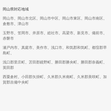
岡山県対応地域
岡山市
、
岡山市北区
、
岡山市中区
、
岡山市東区
、
岡山市南区
、
倉敷市
、
津山市
玉野市
、
笠岡市
、
井原市
、
総社市
、
高梁市
、
新見市
、
備前市
、
赤磐市
瀬戸内市
、
真庭市
、
美作市
、
浅口市
、
和気郡和気町
、
都窪郡早
島町
、
浅口郡里庄町
、
苫田郡鏡野町
、
勝田郡勝央町
、
勝田郡奈義町
、
英田郡
西粟倉村
、
小田郡矢掛町
、
久米郡久米南町
、
久米郡美咲町
、
加
賀郡吉備中央町