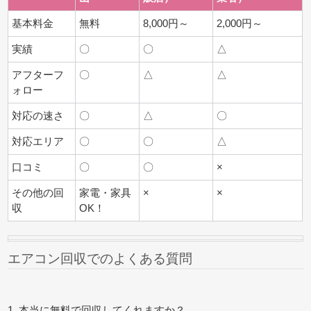
基本料金
無料
8,000円～
2,000円～
実績
〇
〇
△
アフターフ
〇
△
△
ォロー
対応の速さ
〇
△
〇
対応エリア
〇
〇
△
口コミ
〇
〇
×
その他の回
家電・家具
×
×
収
OK！
エアコン回収でのよくある質問
1. 本当に無料で回収してくれますか？