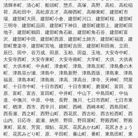
清輝本町、清心町、船頭町、惣爪、高塚、高野、高松、高松稲
荷、高松田中、高松原古才、高柳西町、高柳東町、建部町市
場、建部町大田、建部町小倉、建部町川口、建部町桜、建部町
三明寺、建部町品田、建部町下神目、建部町建部上、建部町田
地子、建部町鶴田、建部町角石畝、建部町角石谷、建部町富
沢、建部町中田、建部町西原、建部町土師方、建部町福渡、建
部町豊楽寺、建部町宮地、建部町吉田、建部町和田南、立田、
辰巳、田中、谷万成、田原、玉柏、田益、玉地、大安寺中町、
大安寺西町、大安寺東町、大安寺南町、大学町、大供、大供表
町、大供本町、中央町、津倉町、津島、津島京町、津島桑の木
町、津島笹が瀬、津島中、津島新野、津島西坂、津島東、津島
福居、津島本町、津島南、津高、津高台、津寺、天神町、問屋
町、十日市中町、十日市西町、十日市東町、磨屋町、富田、富
原、富町、富吉、富田町、中井町、中山下、中島田町、中仙
道、中撫川、中原、中牧、長野、撫川、七日市西町、七日市東
町、楢津、西市、西辛川、錦町、西崎、西崎本町、西島田町、
西長瀬、西之町、西野山町、西花尻、西古松、西古松西町、西
山内、日応寺、庭瀬、納所、野田、野田屋町、野殿西町、野殿
東町、延友、芳賀、畑鮎、花尻、花尻あかね町、花尻ききょう
町、花尻みどり町、原、半田町、蕃山町、番町、東島田町、東