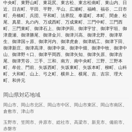
中央町、東野山町、東花尻、東古松、東古松南町、東山内、日
近、日吉町、平田、平野、平山、広瀬町、福崎、福谷、二日市
町、舟橋町、兵団、平和町、法界院、奉還町、本町、間倉、松
尾、真星、丸の内、万成西町、万成東町、三門中町、三門西
町、三門東町、御津石上、御津伊田、御津宇甘、御津宇垣、御
津鹿瀬、御津勝尾、御津金川、御津川高、御津北野、御津草
生、御津国ヶ原、御津河内、御津虎倉、御津紙工、御津下田、
御津新庄、御津高津、御津中泉、御津中畑、御津中牧、御津中
山、御津野々口、御津平岡西、御津矢知、御津矢原、御津吉
尾、御津芳谷、三手、三和、南方、南中央町、三野、三野本
町、牟佐、門前、矢坂西町、矢坂東町、矢坂本町、柳町、山科
町、大和町、山上、弓之町、横井上、横尾、吉、吉宗、理大
町、和井元
岡山県対応地域
岡山市
、
岡山市北区
、
岡山市中区
、
岡山市東区
、
岡山市南区
、
倉敷市
、
津山市
玉野市
、
笠岡市
、
井原市
、
総社市
、
高梁市
、
新見市
、
備前市
、
赤磐市