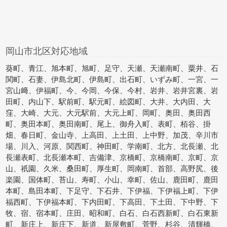
岡山市北区対応地域
葵町、青江、旭本町、旭町、足守、天瀬、天瀬南町、粟井、石
関町、石妻、伊島北町、伊島町、出石町、いずみ町、一宮、一
宮山﨑、伊福町、今、今岡、今保、今村、岩井、岩井宮裏、岩
田町、内山下、駅前町、駅元町、絵図町、大井、大内田、大
窪、大崎、大元、大元駅前、大元上町、岡町、奥田、奥田西
町、奥田本町、奥田南町、尾上、御舟入町、表町、栢谷、掛
畑、春日町、金山寺、上高田、上土田、上中野、加茂、辛川市
場、川入、河原、関西町、神田町、学南町、北方、北長瀬、北
長瀬表町、北長瀬本町、吉備津、京橋町、京橋南町、京町、京
山、祇園、久米、桑田町、厚生町、岡南町、首部、高野尻、後
楽園、国体町、苔山、寿町、小山、幸町、佐山、鹿田町、鹿田
本町、島田本町、下足守、下石井、下伊福、下伊福上町、下伊
福西町、下伊福本町、下内田町、下高田、下土田、下中野、下
牧、宿、宿本町、庄田、昭和町、白石、白石西新町、白石東新
町、新庄上、新庄下、新道、新屋敷町、菅野、杉谷、清輝橋、