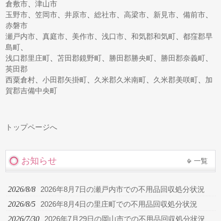
倉敷市
、
津山市
玉野市
、
笠岡市
、
井原市
、
総社市
、
高梁市
、
新見市
、
備前市
、
赤磐市
瀬戸内市
、
真庭市
、
美作市
、
浅口市
、
和気郡和気町
、
都窪郡早
島町
、
浅口郡里庄町
、
苫田郡鏡野町
、
勝田郡勝央町
、
勝田郡奈義町
、
英田郡
西粟倉村
、
小田郡矢掛町
、
久米郡久米南町
、
久米郡美咲町
、
加
賀郡吉備中央町
トップページへ
お知らせ
一覧
2026/8/8
2026年8月7日の瀬戸内市での不用品回収処分状況
2026/8/5
2026年8月4日の里庄町での不用品回収処分状況
2026/7/30
2026年7月29日の岡山市での不用品回収処分状況