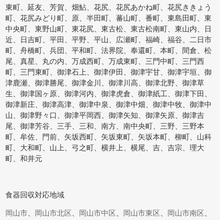
東町、延友、芳賀、畑鮎、花尻、花尻あかね町、花尻ききょう
町、花尻みどり町、原、半田町、蕃山町、番町、東島田町、東
中央町、東野山町、東花尻、東古松、東古松南町、東山内、日
近、日吉町、平田、平野、平山、広瀬町、福崎、福谷、二日市
町、舟橋町、兵団、平和町、法界院、奉還町、本町、間倉、松
尾、真星、丸の内、万成西町、万成東町、三門中町、三門西
町、三門東町、御津石上、御津伊田、御津宇甘、御津宇垣、御
津鹿瀬、御津勝尾、御津金川、御津川高、御津北野、御津草
生、御津国ヶ原、御津河内、御津虎倉、御津紙工、御津下田、
御津新庄、御津高津、御津中泉、御津中畑、御津中牧、御津中
山、御津野々口、御津平岡西、御津矢知、御津矢原、御津吉
尾、御津芳谷、三手、三和、南方、南中央町、三野、三野本
町、牟佐、門前、矢坂西町、矢坂東町、矢坂本町、柳町、山科
町、大和町、山上、弓之町、横井上、横尾、吉、吉宗、理大
町、和井元
食器回収対応地域
岡山市
、
岡山市北区
、
岡山市中区
、
岡山市東区
、
岡山市南区
、