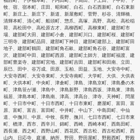
福西町、下伊福本町、下内田町、下高田、下土田、下中野、下
牧、宿、宿本町、庄田、昭和町、白石、白石西新町、白石東新
町、新庄上、新庄下、新道、新屋敷町、菅野、杉谷、清輝橋、
清輝本町、清心町、船頭町、惣爪、高塚、高野、高松、高松稲
荷、高松田中、高松原古才、高柳西町、高柳東町、建部町市
場、建部町大田、建部町小倉、建部町川口、建部町桜、建部町
三明寺、建部町品田、建部町下神目、建部町建部上、建部町田
地子、建部町鶴田、建部町角石畝、建部町角石谷、建部町富
沢、建部町中田、建部町西原、建部町土師方、建部町福渡、建
部町豊楽寺、建部町宮地、建部町吉田、建部町和田南、立田、
辰巳、田中、谷万成、田原、玉柏、田益、玉地、大安寺中町、
大安寺西町、大安寺東町、大安寺南町、大学町、大供、大供表
町、大供本町、中央町、津倉町、津島、津島京町、津島桑の木
町、津島笹が瀬、津島中、津島新野、津島西坂、津島東、津島
福居、津島本町、津島南、津高、津高台、津寺、天神町、問屋
町、十日市中町、十日市西町、十日市東町、磨屋町、富田、富
原、富町、富吉、富田町、中井町、中山下、中島田町、中仙
道、中撫川、中原、中牧、長野、撫川、七日市西町、七日市東
町、楢津、西市、西辛川、錦町、西崎、西崎本町、西島田町、
西長瀬、西之町、西野山町、西花尻、西古松、西古松西町、西
山内、日応寺、庭瀬、納所、野田、野田屋町、野殿西町、野殿