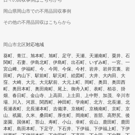
岡山県岡山市での不用品回収事例
その他の不用品回収はこちらから
岡山市北区
対応地域
葵町、青江、旭本町、旭町、足守、天瀬、天瀬南町、粟井、石
関町、石妻、伊島北町、伊島町、出石町、いずみ町、一宮、一
宮山﨑、伊福町、今、今岡、今保、今村、岩井、岩井宮裏、岩
田町、内山下、駅前町、駅元町、絵図町、大井、大内田、大
窪、大崎、大元、大元駅前、大元上町、岡町、奥田、奥田西
町、奥田本町、奥田南町、尾上、御舟入町、表町、栢谷、掛
畑、春日町、金山寺、上高田、上土田、上中野、加茂、辛川市
場、川入、河原、関西町、神田町、学南町、北方、北長瀬、北
長瀬表町、北長瀬本町、吉備津、京橋町、京橋南町、京町、京
山、祇園、久米、桑田町、厚生町、岡南町、首部、高野尻、後
楽園、国体町、苔山、寿町、小山、幸町、佐山、鹿田町、鹿田
本町、島田本町、下足守、下石井、下伊福、下伊福上町、下伊