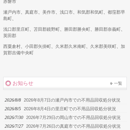
赤磐市
瀬戸内市
、
真庭市
、
美作市
、
浅口市
、
和気郡和気町
、
都窪郡早
島町
、
浅口郡里庄町
、
苫田郡鏡野町
、
勝田郡勝央町
、
勝田郡奈義町
、
英田郡
西粟倉村
、
小田郡矢掛町
、
久米郡久米南町
、
久米郡美咲町
、
加
賀郡吉備中央町
お知らせ
一覧
2026/8/8
2026年8月7日の瀬戸内市での不用品回収処分状況
2026/8/5
2026年8月4日の里庄町での不用品回収処分状況
2026/7/30
2026年7月29日の岡山市での不用品回収処分状況
2026/7/27
2026年7月26日の真庭市での不用品回収処分状況