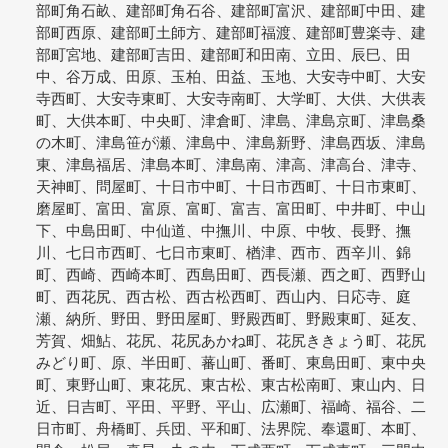
部町角石畝、建部町角石谷、建部町富沢、建部町中田、建
部町西原、建部町土師方、建部町福渡、建部町豊楽寺、建
部町宮地、建部町吉田、建部町和田南、立田、辰巳、田
中、谷万成、田原、玉柏、田益、玉地、大安寺中町、大安
寺西町、大安寺東町、大安寺南町、大学町、大供、大供表
町、大供本町、中央町、津倉町、津島、津島京町、津島桑
の木町、津島笹が瀬、津島中、津島新野、津島西坂、津島
東、津島福居、津島本町、津島南、津高、津高台、津寺、
天神町、問屋町、十日市中町、十日市西町、十日市東町、
磨屋町、富田、富原、富町、富吉、富田町、中井町、中山
下、中島田町、中仙道、中撫川、中原、中牧、長野、撫
川、七日市西町、七日市東町、楢津、西市、西辛川、錦
町、西崎、西崎本町、西島田町、西長瀬、西之町、西野山
町、西花尻、西古松、西古松西町、西山内、日応寺、庭
瀬、納所、野田、野田屋町、野殿西町、野殿東町、延友、
芳賀、畑鮎、花尻、花尻あかね町、花尻ききょう町、花尻
みどり町、原、半田町、蕃山町、番町、東島田町、東中央
町、東野山町、東花尻、東古松、東古松南町、東山内、日
近、日吉町、平田、平野、平山、広瀬町、福崎、福谷、二
日市町、舟橋町、兵団、平和町、法界院、奉還町、本町、