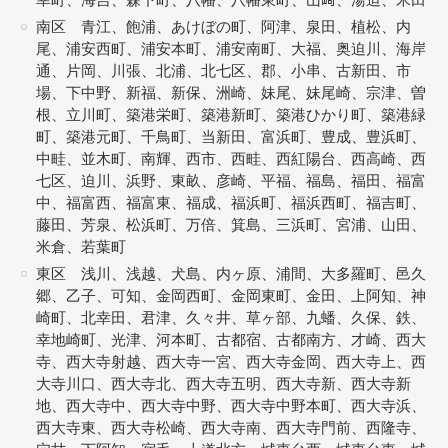
南区 青江、飽浦、あけぼの町、阿津、泉田、植松、内
尾、浦安西町、浦安本町、浦安南町、大福、奥迫川、海岸
通、片岡、川張、北浦、北七区、郡、小串、古新田、市
場、下中野、新福、新保、洲崎、妹尾、妹尾崎、宗津、曽
根、立川町、築港栄町、築港新町、築港ひかり町、築港緑
町、築港元町、千鳥町、当新田、富浜町、豊成、豊浜町、
中畦、並木町、南輝、西市、西畦、西紅陽台、西高崎、西
七区、迫川、浜野、東畝、彦崎、平福、福島、福田、福富
中、福富西、福富東、福成、福浜町、福浜西町、福吉町、
藤田、芳泉、松浜町、万倍、箕島、三浜町、宮浦、山田、
米倉、若葉町
東区 浅川、浅越、犬島、内ヶ原、浦間、大多羅町、邑久
郷、乙子、可知、金岡西町、金岡東町、金田、上阿知、神
崎町、北幸田、君津、久々井、草ヶ部、九蟠、久保、鉄、
幸地崎町、光津、河本町、古都宿、古都南方、才崎、西大
寺、西大寺射越、西大寺一宮、西大寺金岡、西大寺上、西
大寺川口、西大寺北、西大寺五明、西大寺新、西大寺新
地、西大寺中、西大寺中野、西大寺中野本町、西大寺浜、
西大寺東、西大寺松崎、西大寺南、西大寺門前、西隆寺、