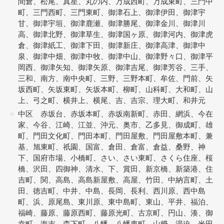
間倉、松尾、真星、丸の内、万成西町、万成東町、三門中
町、三門西町、三門東町、御津石上、御津伊田、御津宇
甘、御津宇垣、御津鹿瀬、御津勝尾、御津金川、御津川
高、御津北野、御津草生、御津国ヶ原、御津河内、御津虎
倉、御津紙工、御津下田、御津新庄、御津高津、御津中
泉、御津中畑、御津中牧、御津中山、御津野々口、御津平
岡西、御津矢知、御津矢原、御津吉尾、御津芳谷、三手、
三和、南方、南中央町、三野、三野本町、牟佐、門前、矢
坂西町、矢坂東町、矢坂本町、柳町、山科町、大和町、山
上、弓之町、横井上、横尾、吉、吉宗、理大町、和井元
中区 赤坂台、赤坂本町、赤坂南新町、赤田、網浜、今在
家、今谷、江崎、江並、沖元、奥市、乙多見、御成町、雄
町、門田文化町、門田本町、門田屋敷、門田屋敷本町、兼
基、旭東町、祇園、国富、倉田、倉富、倉益、桑野、神
下、国府市場、小橋町、さい、さい東町、さくら住座、桜
橋、沢田、四御神、清水、下、賞田、新京橋、新築港、住
吉町、関、高島、高島新屋敷、高屋、竹田、中納言町、土
田、徳吉町、中井、中島、長岡、長利、西川原、西中島
町、浜、原尾島、東川原、東中島町、東山、平井、福泊、
福崎、藤原、藤原西町、藤原光町、古京町、円山、湊、御
幸町、海吉、森下町、八幡、八幡東町、山﨑、湯迫、米田