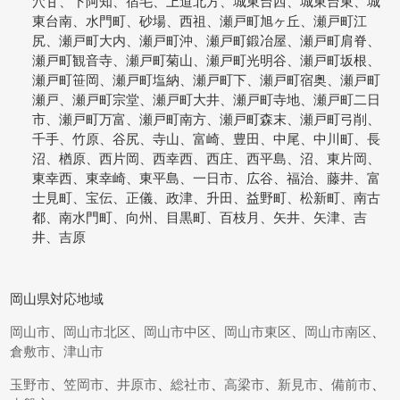
穴甘、下阿知、宿毛、上道北方、城東台西、城東台東、城
東台南、水門町、砂場、西祖、瀬戸町旭ヶ丘、瀬戸町江
尻、瀬戸町大内、瀬戸町沖、瀬戸町鍛冶屋、瀬戸町肩脊、
瀬戸町観音寺、瀬戸町菊山、瀬戸町光明谷、瀬戸町坂根、
瀬戸町笹岡、瀬戸町塩納、瀬戸町下、瀬戸町宿奥、瀬戸町
瀬戸、瀬戸町宗堂、瀬戸町大井、瀬戸町寺地、瀬戸町二日
市、瀬戸町万富、瀬戸町南方、瀬戸町森末、瀬戸町弓削、
千手、竹原、谷尻、寺山、富崎、豊田、中尾、中川町、長
沼、楢原、西片岡、西幸西、西庄、西平島、沼、東片岡、
東幸西、東幸崎、東平島、一日市、広谷、福治、藤井、富
士見町、宝伝、正儀、政津、升田、益野町、松新町、南古
都、南水門町、向州、目黒町、百枝月、矢井、矢津、吉
井、吉原
岡山県対応地域
岡山市
、
岡山市北区
、
岡山市中区
、
岡山市東区
、
岡山市南区
、
倉敷市
、
津山市
玉野市
、
笠岡市
、
井原市
、
総社市
、
高梁市
、
新見市
、
備前市
、