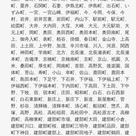
町、粟井、石関町、石妻、伊島北町、伊島町、出石町、い
ずみ町、一宮、一宮山﨑、伊福町、今、今岡、今保、今
村、岩井、岩井宮裏、岩田町、内山下、駅前町、駅元町、
絵図町、大井、大内田、大窪、大崎、大元、大元駅前、大
元上町、岡町、奥田、奥田西町、奥田本町、奥田南町、尾
上、御舟入町、表町、栢谷、掛畑、春日町、金山寺、上高
田、上土田、上中野、加茂、辛川市場、川入、河原、関西
町、神田町、学南町、北方、北長瀬、北長瀬表町、北長瀬
本町、吉備津、京橋町、京橋南町、京町、京山、祇園、久
米、桑田町、厚生町、岡南町、首部、高野尻、後楽園、国
体町、苔山、寿町、小山、幸町、佐山、鹿田町、鹿田本
町、島田本町、下足守、下石井、下伊福、下伊福上町、下
伊福西町、下伊福本町、下内田町、下高田、下土田、下中
野、下牧、宿、宿本町、庄田、昭和町、白石、白石西新
町、白石東新町、新庄上、新庄下、新道、新屋敷町、菅
野、杉谷、清輝橋、清輝本町、清心町、船頭町、惣爪、高
塚、高野、高松、高松稲荷、高松田中、高松原古才、高柳
西町、高柳東町、建部町市場、建部町大田、建部町小倉、
建部町川口、建部町桜、建部町三明寺、建部町品田、建部
町下神目、建部町建部上、建部町田地子、建部町鶴田、建