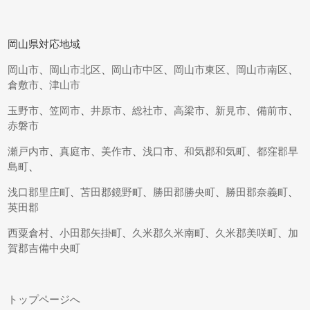
岡山県対応地域
岡山市
、
岡山市北区
、
岡山市中区
、
岡山市東区
、
岡山市南区
、
倉敷市
、
津山市
玉野市
、
笠岡市
、
井原市
、
総社市
、
高梁市
、
新見市
、
備前市
、
赤磐市
瀬戸内市
、
真庭市
、
美作市
、
浅口市
、
和気郡和気町
、
都窪郡早
島町
、
浅口郡里庄町
、
苫田郡鏡野町
、
勝田郡勝央町
、
勝田郡奈義町
、
英田郡
西粟倉村
、
小田郡矢掛町
、
久米郡久米南町
、
久米郡美咲町
、
加
賀郡吉備中央町
トップページへ