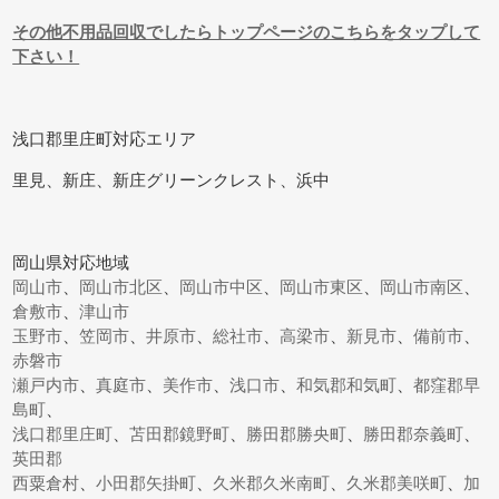
その他不用品回収でしたらトップページのこちらをタップして
下さい！
浅口郡里庄町対応エリア
里見、新庄、新庄グリーンクレスト、浜中
岡山県対応地域
岡山市
、
岡山市北区
、
岡山市中区
、
岡山市東区
、
岡山市南区
、
倉敷市
、
津山市
玉野市
、
笠岡市
、
井原市
、
総社市
、
高梁市
、
新見市
、
備前市
、
赤磐市
瀬戸内市
、
真庭市
、
美作市
、
浅口市
、
和気郡和気町
、
都窪郡早
島町
、
浅口郡里庄町
、
苫田郡鏡野町
、
勝田郡勝央町
、
勝田郡奈義町
、
英田郡
西粟倉村
、
小田郡矢掛町
、
久米郡久米南町
、
久米郡美咲町
、
加