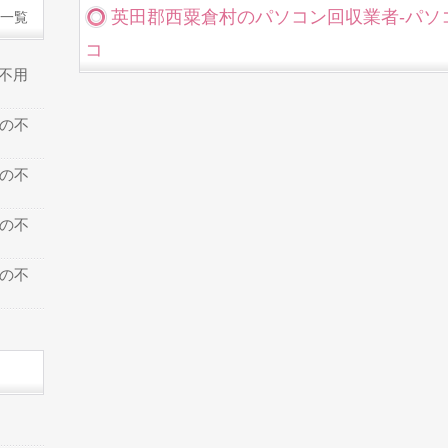
英田郡西粟倉村のパソコン回収業者-パソ
一覧
コ
の不用
での不
での不
での不
での不