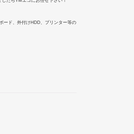
ましたらYMエコにお任せ下さい！
ボード、外付けHDD、プリンター等の
。