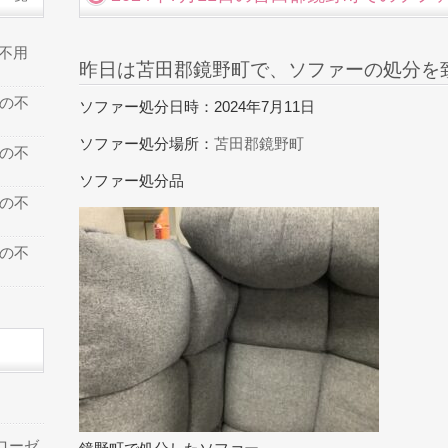
の不用
昨日は苫田郡鏡野町で、ソファーの処分を
での不
ソファー処分日時：2024年7月11日
ソファー処分場所：
苫田郡鏡野町
での不
ソファー処分品
での不
での不
ローゼ