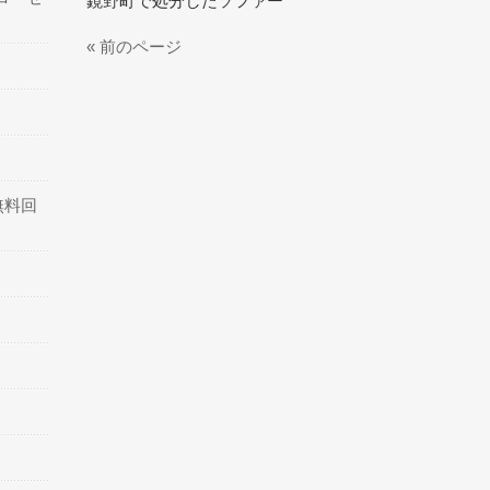
鏡野町で処分したソファー
« 前のページ
無料回