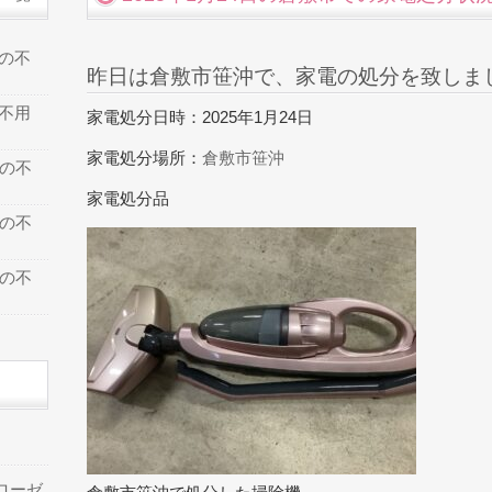
での不
昨日は倉敷市笹沖で、家電の処分を致しま
の不用
家電処分日時：2025年1月24日
家電処分場所：
倉敷市笹沖
での不
家電処分品
での不
での不
ローゼ