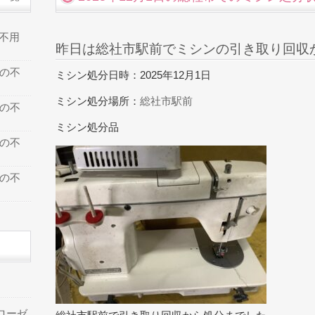
の不用
昨日は総社市駅前でミシンの引き取り回収
での不
ミシン処分日時：2025年12月1日
ミシン処分場所：
総社市駅前
での不
ミシン処分品
での不
での不
ローゼ