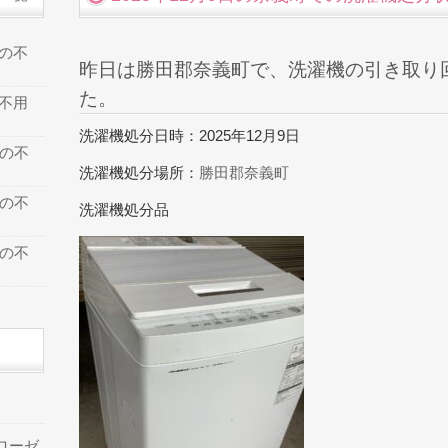
での不
昨日は勝田郡奈義町で、洗濯機の引き取り
た。
の不用
洗濯機処分日時：2025年12月9日
での不
洗濯機処分場所：
勝田郡奈義町
での不
洗濯機処分品
での不
ローゼ