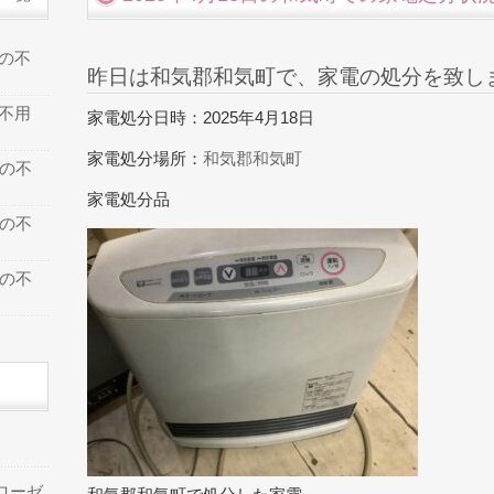
での不
昨日は和気郡和気町で、家電の処分を致し
の不用
家電処分日時：2025年4月18日
家電処分場所：
和気郡和気町
での不
家電処分品
での不
での不
ローゼ