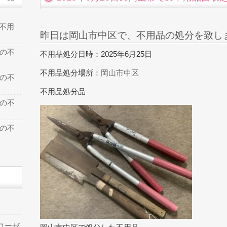
の不用
昨日は岡山市中区で、不用品の処分を致し
での不
不用品処分日時：2025年6月25日
不用品処分場所：
岡山市中区
での不
不用品処分品
での不
での不
ローゼ