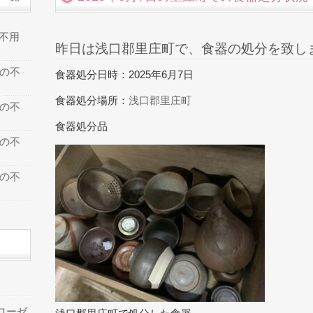
の不用
昨日は浅口郡里庄町で、食器の処分を致し
での不
食器処分日時：2025年6月7日
食器処分場所：
浅口郡里庄町
での不
食器処分品
での不
での不
ローゼ