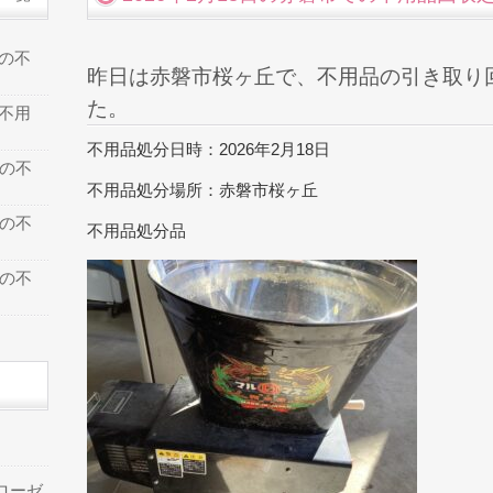
での不
昨日は赤磐市桜ヶ丘で、不用品の引き取り
た。
の不用
不用品処分日時：2026年2月18日
での不
不用品処分場所：赤磐市桜ヶ丘
での不
不用品処分品
での不
ローゼ