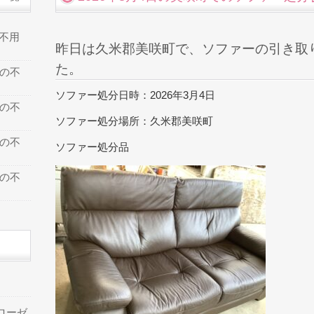
の不用
昨日は久米郡美咲町で、ソファーの引き取
た。
での不
ソファー処分日時：2026年3月4日
での不
ソファー処分場所：久米郡美咲町
での不
ソファー処分品
での不
ローゼ