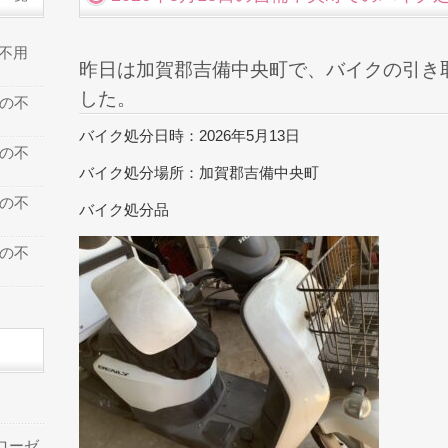
の不用
昨日は加賀郡吉備中央町で、バイクの引き
した。
での不
バイク処分日時：2026年5月13日
での不
バイク処分場所：加賀郡吉備中央町
での不
バイク処分品
での不
ローゼ