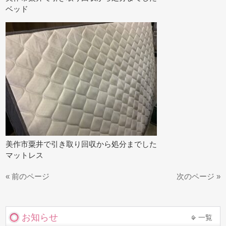
ベッド
美作市粟井で引き取り回収から処分までした
マットレス
« 前のページ
次のページ »
お知らせ
一覧