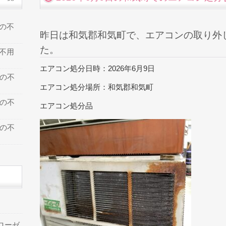
での不
昨日は和気郡和気町で、エアコンの取り外
た。
の不用
エアコン処分日時：2026年6月9日
での不
エアコン処分場所：和気郡和気町
での不
エアコン処分品
での不
ローゼ