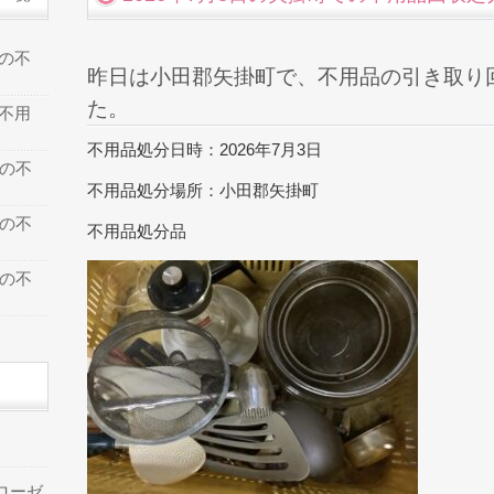
での不
昨日は小田郡矢掛町で、不用品の引き取り
た。
の不用
不用品処分日時：2026年7月3日
での不
不用品処分場所：小田郡矢掛町
での不
不用品処分品
での不
ローゼ