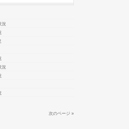
状況
況
況
況
状況
況
況
次のページ »